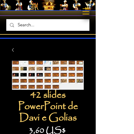
42 slides
PowerPoint de
Davi e Golias
Preço
3,60 US$